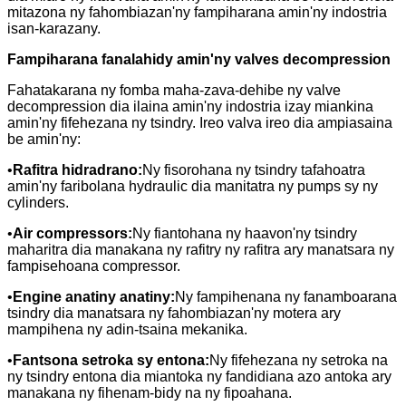
mitazona ny fahombiazan'ny fampiharana amin'ny indostria
isan-karazany.
Fampiharana fanalahidy amin'ny valves decompression
Fahatakarana ny fomba maha-zava-dehibe ny valve
decompression dia ilaina amin'ny indostria izay miankina
amin'ny fifehezana ny tsindry. Ireo valva ireo dia ampiasaina
be amin'ny:
•
Rafitra hidradrano:
Ny fisorohana ny tsindry tafahoatra
amin'ny faribolana hydraulic dia manitatra ny pumps sy ny
cylinders.
•
Air compressors:
Ny fiantohana ny haavon'ny tsindry
maharitra dia manakana ny rafitry ny rafitra ary manatsara ny
fampisehoana compressor.
•
Engine anatiny anatiny:
Ny fampihenana ny fanamboarana
tsindry dia manatsara ny fahombiazan'ny motera ary
mampihena ny adin-tsaina mekanika.
•
Fantsona setroka sy entona:
Ny fifehezana ny setroka na
ny tsindry entona dia miantoka ny fandidiana azo antoka ary
manakana ny fihenam-bidy na ny fipoahana.