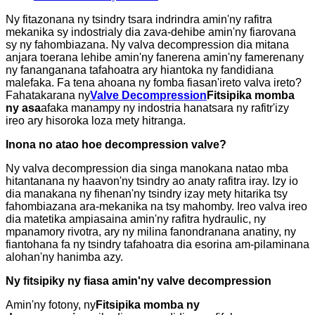
Ny fitazonana ny tsindry tsara indrindra amin'ny rafitra
mekanika sy indostrialy dia zava-dehibe amin'ny fiarovana
sy ny fahombiazana. Ny valva decompression dia mitana
anjara toerana lehibe amin'ny fanerena amin'ny famerenany
ny fananganana tafahoatra ary hiantoka ny fandidiana
malefaka. Fa tena ahoana ny fomba fiasan'ireto valva ireto?
Fahatakarana ny
Valve Decompression
Fitsipika momba
ny asa
afaka manampy ny indostria hanatsara ny rafitr'izy
ireo ary hisoroka loza mety hitranga.
Inona no atao hoe decompression valve?
Ny valva decompression dia singa manokana natao mba
hitantanana ny haavon'ny tsindry ao anaty rafitra iray. Izy io
dia manakana ny fihenan'ny tsindry izay mety hitarika tsy
fahombiazana ara-mekanika na tsy mahomby. Ireo valva ireo
dia matetika ampiasaina amin'ny rafitra hydraulic, ny
mpanamory rivotra, ary ny milina fanondranana anatiny, ny
fiantohana fa ny tsindry tafahoatra dia esorina am-pilaminana
alohan'ny hanimba azy.
Ny fitsipiky ny fiasa amin'ny valve decompression
Amin'ny fotony, ny
Fitsipika momba ny