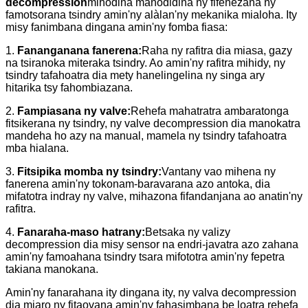
decompression
mihodina manodidina ny fifehezana ny
famotsorana tsindry amin'ny alàlan'ny mekanika mialoha. Ity
misy fanimbana dingana amin'ny fomba fiasa:
1.
Fananganana fanerena:
Raha ny rafitra dia miasa, gazy
na tsiranoka miteraka tsindry. Ao amin'ny rafitra mihidy, ny
tsindry tafahoatra dia mety hanelingelina ny singa ary
hitarika tsy fahombiazana.
2.
Fampiasana ny valve:
Rehefa mahatratra ambaratonga
fitsikerana ny tsindry, ny valve decompression dia manokatra
mandeha ho azy na manual, mamela ny tsindry tafahoatra
mba hialana.
3.
Fitsipika momba ny tsindry:
Vantany vao mihena ny
fanerena amin'ny tokonam-baravarana azo antoka, dia
mifatotra indray ny valve, mihazona fifandanjana ao anatin'ny
rafitra.
4.
Fanaraha-maso hatrany:
Betsaka ny valizy
decompression dia misy sensor na endri-javatra azo zahana
amin'ny famoahana tsindry tsara mifototra amin'ny fepetra
takiana manokana.
Amin'ny fanarahana ity dingana ity, ny valva decompression
dia miaro ny fitaovana amin'ny fahasimbana be loatra rehefa