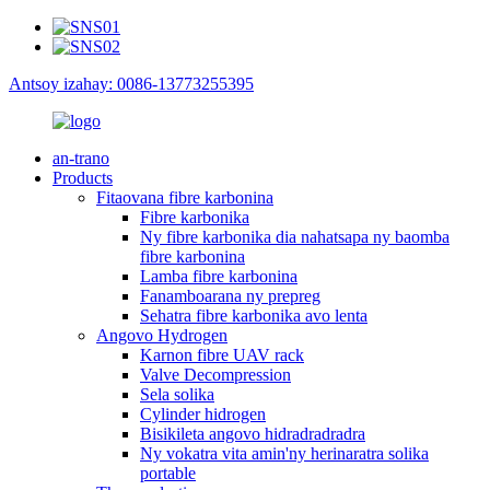
Antsoy izahay: 0086-13773255395
an-trano
Products
Fitaovana fibre karbonina
Fibre karbonika
Ny fibre karbonika dia nahatsapa ny baomba
fibre karbonina
Lamba fibre karbonina
Fanamboarana ny prepreg
Sehatra fibre karbonika avo lenta
Angovo Hydrogen
Karnon fibre UAV rack
Valve Decompression
Sela solika
Cylinder hidrogen
Bisikileta angovo hidradradradra
Ny vokatra vita amin'ny herinaratra solika
portable