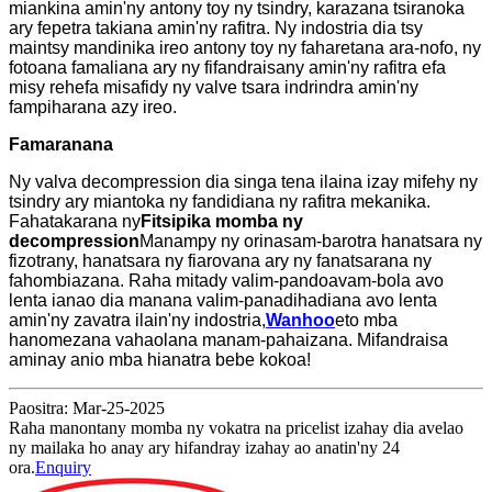
miankina amin'ny antony toy ny tsindry, karazana tsiranoka
ary fepetra takiana amin'ny rafitra. Ny indostria dia tsy
maintsy mandinika ireo antony toy ny faharetana ara-nofo, ny
fotoana famaliana ary ny fifandraisany amin'ny rafitra efa
misy rehefa misafidy ny valve tsara indrindra amin'ny
fampiharana azy ireo.
Famaranana
Ny valva decompression dia singa tena ilaina izay mifehy ny
tsindry ary miantoka ny fandidiana ny rafitra mekanika.
Fahatakarana ny
Fitsipika momba ny
decompression
Manampy ny orinasam-barotra hanatsara ny
fizotrany, hanatsara ny fiarovana ary ny fanatsarana ny
fahombiazana. Raha mitady valim-pandoavam-bola avo
lenta ianao dia manana valim-panadihadiana avo lenta
amin'ny zavatra ilain'ny indostria,
Wanhoo
eto mba
hanomezana vahaolana manam-pahaizana. Mifandraisa
aminay anio mba hianatra bebe kokoa!
Paositra: Mar-25-2025
Raha manontany momba ny vokatra na pricelist izahay dia avelao
ny mailaka ho anay ary hifandray izahay ao anatin'ny 24
ora.
Enquiry