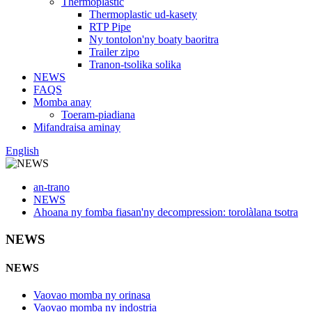
Thermoplastic
Thermoplastic ud-kasety
RTP Pipe
Ny tontolon'ny boaty baoritra
Trailer zipo
Tranon-tsolika solika
NEWS
FAQS
Momba anay
Toeram-piadiana
Mifandraisa aminay
English
an-trano
NEWS
Ahoana ny fomba fiasan'ny decompression: torolàlana tsotra
NEWS
NEWS
Vaovao momba ny orinasa
Vaovao momba ny indostria