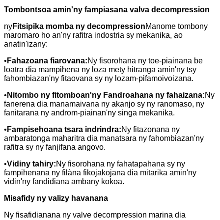
Tombontsoa amin'ny fampiasana valva decompression
ny
Fitsipika momba ny decompression
Manome tombony
maromaro ho an'ny rafitra indostria sy mekanika, ao
anatin'izany:
•
Fahazoana fiarovana:
Ny fisorohana ny toe-piainana be
loatra dia mampihena ny loza mety hitranga amin'ny tsy
fahombiazan'ny fitaovana sy ny lozam-pifamoivoizana.
•
Nitombo ny fitomboan'ny Fandroahana ny fahaizana:
Ny
fanerena dia manamaivana ny akanjo sy ny ranomaso, ny
fanitarana ny androm-piainan'ny singa mekanika.
•
Fampisehoana tsara indrindra:
Ny fitazonana ny
ambaratonga maharitra dia manatsara ny fahombiazan'ny
rafitra sy ny fanjifana angovo.
•
Vidiny tahiry:
Ny fisorohana ny fahatapahana sy ny
fampihenana ny filàna fikojakojana dia mitarika amin'ny
vidin'ny fandidiana ambany kokoa.
Misafidy ny valizy havanana
Ny fisafidianana ny valve decompression marina dia